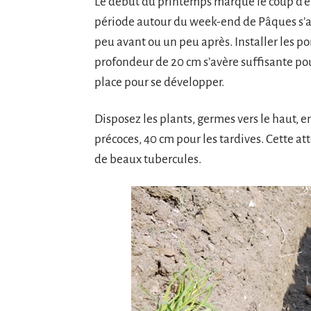
Le début du printemps marque le coup d’env
période autour du week-end de Pâques s’av
peu avant ou un peu après. Installer les p
profondeur de 20 cm s’avère suffisante pour
place pour se développer.
Disposez les plants, germes vers le haut, e
précoces, 40 cm pour les tardives. Cette at
de beaux tubercules.