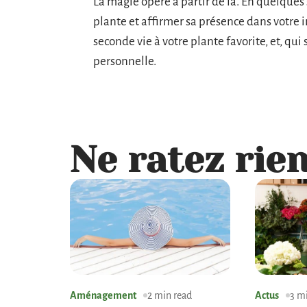
La magie opère à partir de là. En quelques 
plante et affirmer sa présence dans votre i
seconde vie à votre plante favorite, et, qui
personnelle.
Ne ratez rien
Aménagement
2 min read
Actus
3 m