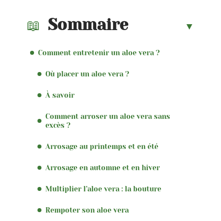
Sommaire
Comment entretenir un aloe vera ?
Où placer un aloe vera ?
À savoir
Comment arroser un aloe vera sans
excès ?
Arrosage au printemps et en été
Arrosage en automne et en hiver
Multiplier l’aloe vera : la bouture
Rempoter son aloe vera