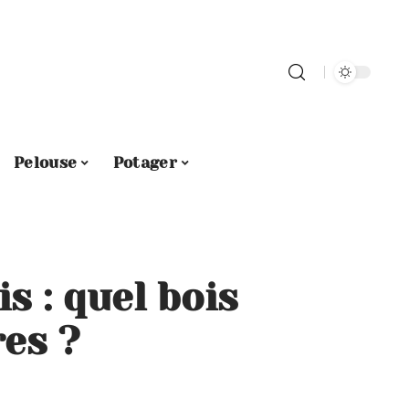
Pelouse
Potager
s : quel bois
res ?