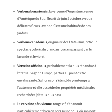
Verbena bonariensis
, la verveine d’Argentine, venue
d’Amérique du Sud, fleurit de juin à octobre avec de
délicates fleurs lavande. C’est une habituée de nos
jardins.
Verbena canadensis
, originaire des États-Unis, offre un
spectacle coloré, du blanc au rose, en passant par le
lavande et le violet.
Verveine officinalis
, probablement la plus répandue à
l’état sauvage en Europe, parfois au point d’être
envahissante. Sa floraison s’étend du printemps à
l’automne et elle possède des propriétés médicinales
recherchées (détails plus bas).
La
verveine péruvienne
, rouge vif, s’épanouit
particulièrement bien en pots suspendus, où son port