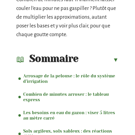
couler l’eau pour ne pas gaspiller ? Plutôt que
de multiplier les approximations, autant
poser les bases et y voir plus clair, pour que
chaque goutte compte.
Sommaire
Arrosage de la pelouse : le rôle du système
d’irrigation
Combien de minutes arroser : le tableau
express
Les besoins en eau du gazon : viser 5 litres
au mètre carré
Sols argileux, sols sableux : des réactions