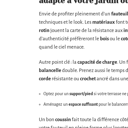
adapté à votre jardin ou
Envie de profiter pleinement d’un
fauteui
techniques et le look. Les
matériaux
font t
rotin
jouent la carte de la résistance aux
i
d’authenticité préfèreront le
bois
ou le
cot
quand le ciel menace.
Autre point clé : la
capacité de charge
. Un 
balancelle
double. Prenez aussi le temps de
corde
résistante ou
crochet
ancré dans une 
Optez pour un
support/pied
si votre terrasse ne
Aménagez un
espace suffisant
pour le balanceme
Un bon
coussin
fait toute la différence côt
votre fauteuil en pleine forme plus longtem