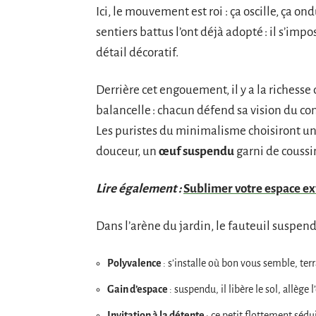
Ici, le mouvement est roi : ça oscille, ça on
sentiers battus l’ont déjà adopté : il s’im
détail décoratif.
Derrière cet engouement, il y a la richesse
balancelle : chacun défend sa vision du con
Les puristes du minimalisme choisiront un
douceur, un
œuf suspendu
garni de coussi
Lire également :
Sublimer votre espace ex
Dans l’arène du jardin, le fauteuil suspend
Polyvalence
: s’installe où bon vous semble, terr
Gain d’espace
: suspendu, il libère le sol, allège 
Invitation à la détente
: ce petit flottement sédu