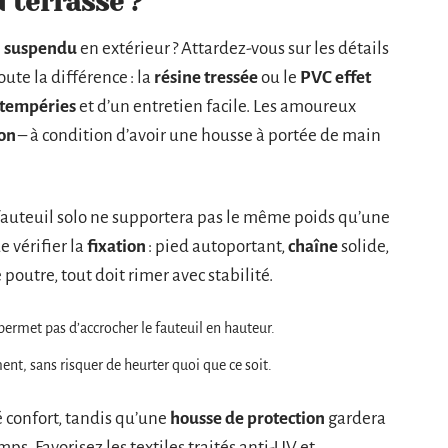
 terrasse ?
l suspendu
en extérieur ? Attardez-vous sur les détails
oute la différence : la
résine tressée
ou le
PVC effet
ntempéries
et d’un entretien facile. Les amoureux
on
– à condition d’avoir une housse à portée de main
fauteuil solo ne supportera pas le même poids qu’une
 vérifier la
fixation
: pied autoportant,
chaîne
solide,
poutre, tout doit rimer avec stabilité.
 permet pas d’accrocher le fauteuil en hauteur.
nt, sans risquer de heurter quoi que ce soit.
é confort, tandis qu’une
housse de protection
gardera
ps. Favorisez les textiles traités anti-UV et