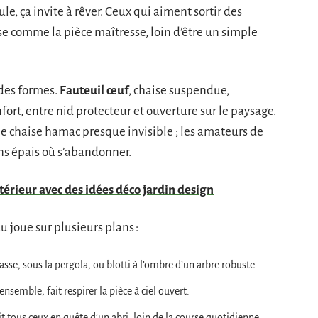
dule, ça invite à rêver. Ceux qui aiment sortir des
pose comme la pièce maîtresse, loin d’être un simple
 des formes.
Fauteuil œuf
, chaise suspendue,
fort, entre nid protecteur et ouverture sur le paysage.
e chaise hamac presque invisible ; les amateurs de
ns épais où s’abandonner.
térieur avec des idées déco jardin design
u joue sur plusieurs plans :
asse, sous la pergola, ou blotti à l’ombre d’un arbre robuste.
l’ensemble, fait respirer la pièce à ciel ouvert.
it tous ceux en quête d’un abri, loin de la course quotidienne.