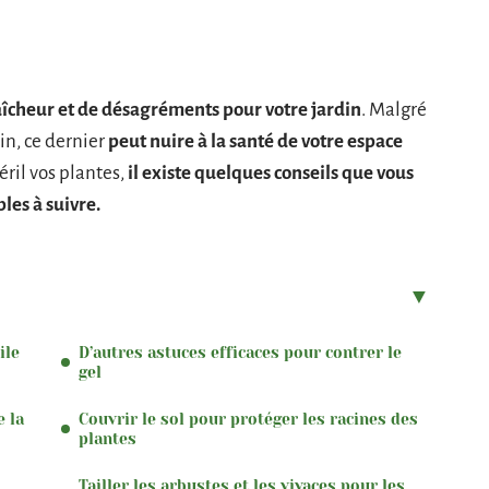
raîcheur et de désagréments pour votre jardin
. Malgré
in, ce dernier
peut nuire à la santé de votre espace
éril vos plantes,
il existe quelques conseils que vous
les à suivre.
ile
D’autres astuces efficaces pour contrer le
gel
e la
Couvrir le sol pour protéger les racines des
plantes
Tailler les arbustes et les vivaces pour les