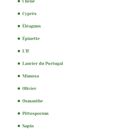
Chêne
Cyprès
Éléagnus
Épinette
L’If
Laurier du Portugal
Mimosa
Olivier
Osmanthe
Pittosporum
Sapin