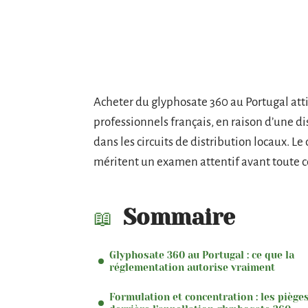
Acheter du glyphosate 360 au Portugal atti
professionnels français, en raison d’une d
dans les circuits de distribution locaux. L
méritent un examen attentif avant toute
Sommaire
Glyphosate 360 au Portugal : ce que la
réglementation autorise vraiment
Formulation et concentration : les piège