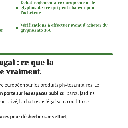
Débat réglementaire européen sur le
glyphosate : ce qui peut changer pour
l’acheteur
s
Vérifications à effectuer avant d’acheter du
er
glyphosate 360
gal : ce que la
se vraiment
e européen sur les produits phytosanitaires. Le
on porte sur les espaces publics
: parcs, jardins
u privé, l’achat reste légal sous conditions.
aces pour désherber sans effort