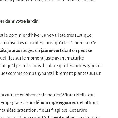
er dans votre jardin
t le pommier d’hiver ; une variété très rustique
 aux insectes nuisibles, ainsi qu’à la sécheresse. Ce
uits juteux
rouges ou
jaune-vert
dont on peut se
cueillies sur le moment juste avant maturité
it qu’il prend moins de place que les autres types et
ues comme companynants librement plantés sur un
 culture en hiver est le poirier Winter Nelis, qui
ntemps grâce à son
débourrage vigoureux
et offrant
anière (attention : fleurs fragiles). Cet arbre
is sera meilleur si abrité du
vent violent
car il perdra