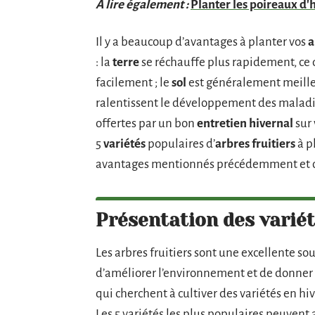
A lire également :
Planter les poireaux d'hi
Il y a beaucoup d’avantages à planter vos
a
: la
terre
se réchauffe plus rapidement, ce
facilement ; le
sol
est généralement meilleu
ralentissent le développement des maladies
offertes par un bon
entretien hivernal
sur 
5
variétés
populaires d’
arbres fruitiers
à p
avantages mentionnés précédemment et 
Présentation des variét
Les arbres fruitiers sont une excellente so
d’améliorer l’environnement et de donner 
qui cherchent à cultiver des variétés en hiv
Les 5 variétés les plus populaires peuvent 