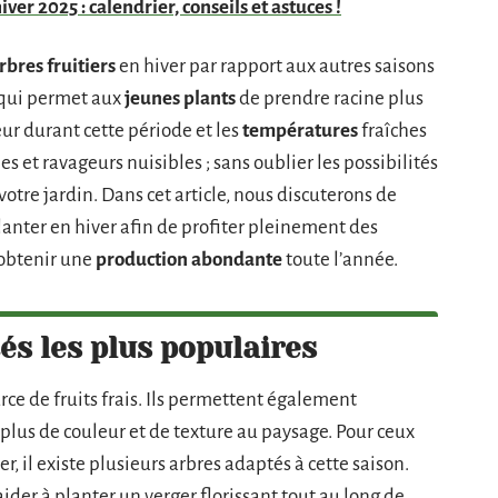
ver 2025 : calendrier, conseils et astuces !
rbres fruitiers
en hiver par rapport aux autres saisons
 qui permet aux
jeunes plants
de prendre racine plus
r durant cette période et les
températures
fraîches
 et ravageurs nuisibles ; sans oublier les possibilités
votre jardin. Dans cet article, nous discuterons de
lanter en hiver afin de profiter pleinement des
obtenir une
production abondante
toute l’année.
és les plus populaires
urce de fruits frais. Ils permettent également
plus de couleur et de texture au paysage. Pour ceux
er, il existe plusieurs arbres adaptés à cette saison.
aider à planter un verger florissant tout au long de