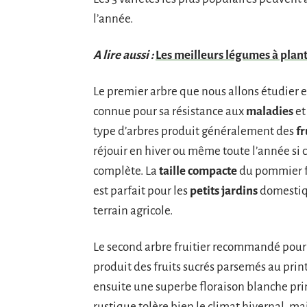
l’année.
A lire aussi :
Les meilleurs légumes à plant
Le premier arbre que nous allons étudier es
connue pour sa résistance aux
maladies
et
type d’arbres produit généralement des
fr
réjouir en hiver ou même toute l’année si 
complète. La
taille compacte
du pommier fa
est parfait pour les
petits jardins
domestiq
terrain agricole.
Le second arbre fruitier recommandé pour la
produit des fruits sucrés parsemés au pri
ensuite une superbe floraison blanche print
rustique tolère bien le climat hivernal, ma