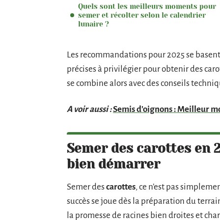
Quels sont les meilleurs moments pour
semer et récolter selon le calendrier
lunaire ?
Les recommandations pour 2025 se basent s
précises à privilégier pour obtenir des car
se combine alors avec des conseils techniq
A voir aussi :
Semis d'oignons : Meilleur m
Semer des carottes en 20
bien démarrer
Semer des
carottes
, ce n’est pas simpleme
succès se joue dès la préparation du terrain
la promesse de racines bien droites et char