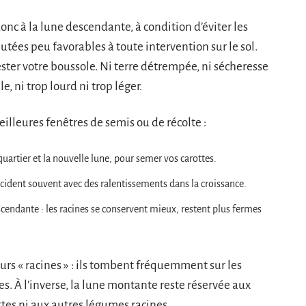
nc à la lune descendante, à condition d’éviter les
putées peu favorables à toute intervention sur le sol.
rester votre boussole. Ni terre détrempée, ni sécheresse
e, ni trop lourd ni trop léger.
meilleures fenêtres de semis ou de récolte :
quartier et la nouvelle lune, pour semer vos carottes.
ïncident souvent avec des ralentissements dans la croissance.
cendante : les racines se conservent mieux, restent plus fermes
ours « racines » : ils tombent fréquemment sur les
s. À l’inverse, la lune montante reste réservée aux
ttes ni aux autres légumes racines.