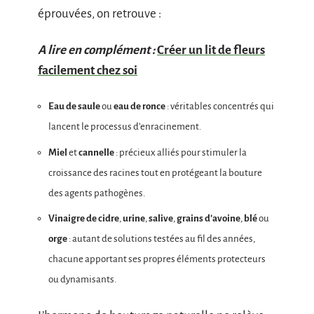
éprouvées, on retrouve :
A lire en complément :
Créer un lit de fleurs
facilement chez soi
Eau de saule
ou
eau de ronce
: véritables concentrés qui
lancent le processus d’enracinement.
Miel
et
cannelle
: précieux alliés pour stimuler la
croissance des racines tout en protégeant la bouture
des agents pathogènes.
Vinaigre de cidre
,
urine
,
salive
,
grains d’avoine
,
blé
ou
orge
: autant de solutions testées au fil des années,
chacune apportant ses propres éléments protecteurs
ou dynamisants.