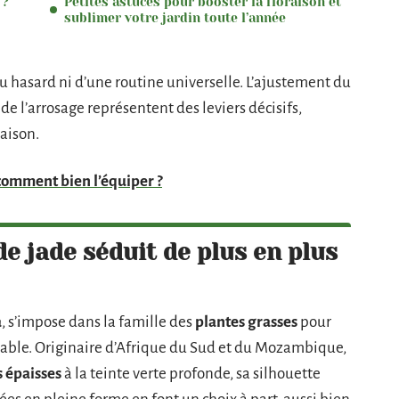
 ?
Petites astuces pour booster la floraison et
sublimer votre jardin toute l’année
du hasard ni d’une routine universelle. L’ajustement du
e de l’arrosage représentent des leviers décisifs,
raison.
 comment bien l’équiper ?
de jade séduit de plus en plus
a
, s’impose dans la famille des
plantes grasses
pour
uable. Originaire d’Afrique du Sud et du Mozambique,
s épaisses
à la teinte verte profonde, sa silhouette