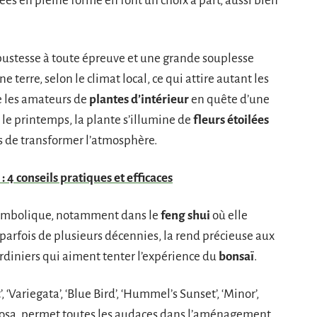
ées en pleine forme en font un choix à part, aussi bien
bustesse à toute épreuve et une grande souplesse
ne terre, selon le climat local, ce qui attire autant les
e les amateurs de
plantes d’intérieur
en quête d’une
 le printemps, la plante s’illumine de
fleurs étoilées
es de transformer l’atmosphère.
: 4 conseils pratiques et efficaces
symbolique, notamment dans le
feng shui
où elle
 parfois de plusieurs décennies, la rend précieuse aux
ardiniers qui aiment tenter l’expérience du
bonsaï
.
’, ‘Variegata’, ‘Blue Bird’, ‘Hummel’s Sunset’, ‘Minor’,
uscosa, permet toutes les audaces dans l’aménagement