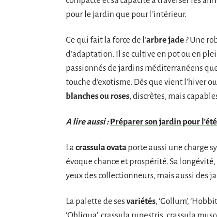
compacte et sa capacité à traverser les ann
pour le jardin que pour l’intérieur.
Ce qui fait la force de l’
arbre jade
? Une ro
d’adaptation. Il se cultive en pot ou en plei
passionnés de jardins méditerranéens qu
touche d’exotisme. Dès que vient l’hiver ou
blanches ou roses
, discrètes, mais capabl
A lire aussi :
Préparer son jardin pour l'été 
La
crassula ovata
porte aussi une charge 
évoque chance et prospérité. Sa longévité,
yeux des collectionneurs, mais aussi des j
La palette de ses
variétés
, ‘Gollum’, ‘Hobbit
‘Obliqua’, crassula rupestris, crassula m