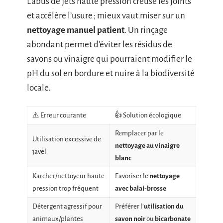
L’abus de jets haute pression creuse les joints
et accélère l’usure ; mieux vaut miser sur un
nettoyage manuel patient
. Un rinçage
abondant permet d’éviter les résidus de
savons ou vinaigre qui pourraient modifier le
pH du sol en bordure et nuire à la biodiversité
locale.
⚠️ Erreur courante
👍 Solution écologique
Remplacer par le
Utilisation excessive de
nettoyage au vinaigre
javel
blanc
Karcher/nettoyeur haute
Favoriser le
nettoyage
pression trop fréquent
avec balai-brosse
Détergent agressif pour
Préférer l’
utilisation du
animaux/plantes
savon noir
ou
bicarbonate