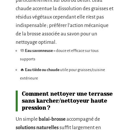
particulièrement sur bois ou béton. L’eau
chaude accentue la dissolution des graisses et
résidus végétaux cependant elle n’est pas
indispensable ; préférer l’action mécanique
de la brosse associée au savon pour un
nettoyage optimal.
🧼
Eau savonneuse
= douce et efficace sur tous
supports
🔥
Eau tiède ou chaude
utile pour graisses/cuisine
extérieure
Comment nettoyer une terrasse
sans karcher/nettoyeur haute
pression ?
Un simple
balai-brosse
accompagné de
solutions naturelles
suffit largement en