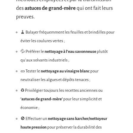
des
astuces de grand-mère
qui ont fait leurs
preuves.
🧹 Balayer fréquemment les feuilles et brindilles pour
éviter les coulures vertes ;
💦 Préférer le
nettoyage à l’eau savonneuse
plutôt
qu’aux solvants industriels ;
🥒 Tester le
nettoyage au vinaigre blanc
pour
neutraliser les algues et dépôts tenaces ;
♻️ Privilégier toujours les recettes anciennes ou
‘astuces de grand-mère’
pour leur simplicité et
économie ;
🚫 Effectuer un
nettoyage sans karcher/nettoyeur
haute pression
pour préserver la durabilité des